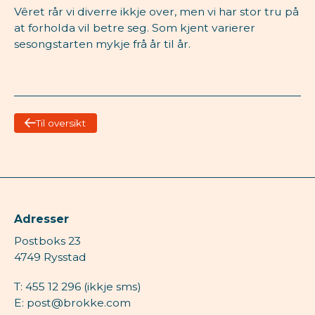
Vêret rår vi diverre ikkje over, men vi har stor tru på
at forholda vil betre seg. Som kjent varierer
sesongstarten mykje frå år til år.
Til oversikt
Adresser
Postboks 23
4749 Rysstad
T: 455 12 296 (ikkje sms)
E: post@brokke.com