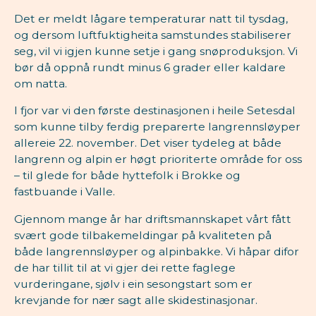
Det er meldt lågare temperaturar natt til tysdag,
og dersom luftfuktigheita samstundes stabiliserer
seg, vil vi igjen kunne setje i gang snøproduksjon. Vi
bør då oppnå rundt minus 6 grader eller kaldare
om natta.
I fjor var vi den første destinasjonen i heile Setesdal
som kunne tilby ferdig preparerte langrennsløyper
allereie 22. november. Det viser tydeleg at både
langrenn og alpin er høgt prioriterte område for oss
– til glede for både hyttefolk i Brokke og
fastbuande i Valle.
Gjennom mange år har driftsmannskapet vårt fått
svært gode tilbakemeldingar på kvaliteten på
både langrennsløyper og alpinbakke. Vi håpar difor
de har tillit til at vi gjer dei rette faglege
vurderingane, sjølv i ein sesongstart som er
krevjande for nær sagt alle skidestinasjonar.