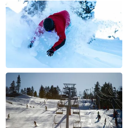
T:
481 20 418
Legevakt
T:
116 117