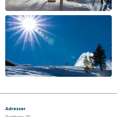
Brokke Alpinsenter
T:
400 07 676
Valle Kommune
T:
379 37 500
Adresser
Postboks 23