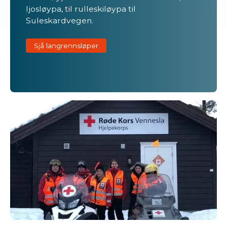
ljosløypa, til rulleskiløypa til
Suleskardvegen.
Sjå langrennsløper
Røde Kors