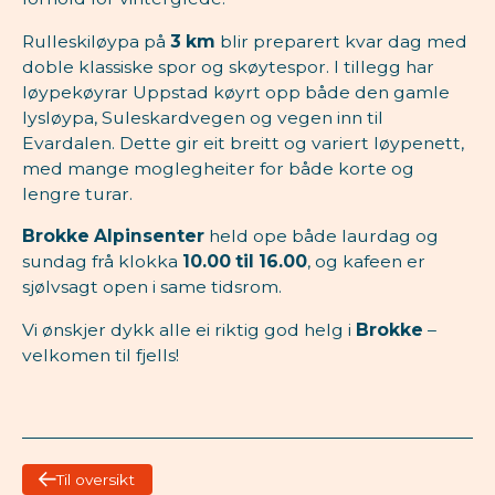
Rulleskiløypa på
3 km
blir preparert kvar dag med
doble klassiske spor og skøytespor. I tillegg har
løypekøyrar Uppstad køyrt opp både den gamle
lysløypa, Suleskardvegen og vegen inn til
Evardalen. Dette gir eit breitt og variert løypenett,
med mange moglegheiter for både korte og
lengre turar.
Brokke Alpinsenter
held ope både laurdag og
sundag frå klokka
10.00 til 16.00
, og kafeen er
sjølvsagt open i same tidsrom.
Vi ønskjer dykk alle ei riktig god helg i
Brokke
–
velkomen til fjells!
Til oversikt