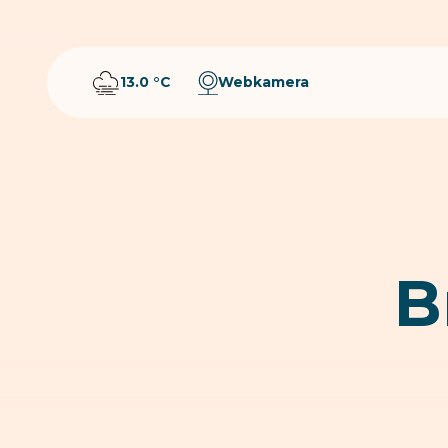
13.0 °C
Webkamera
B