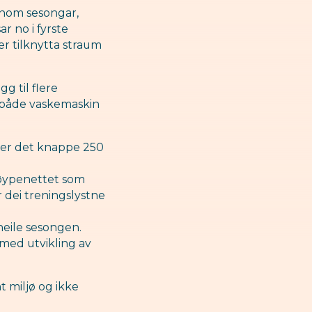
nnom sesongar,
r no i fyrste
er tilknytta straum
g til flere
er både vaskemaskin
, er det knappe 250
 løypenettet som
 dei treningslystne
heile sesongen.
med utvikling av
t miljø og ikke