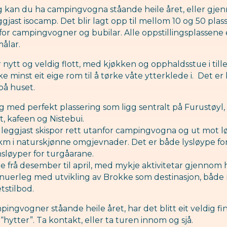
kan du ha campingvogna ståande heile året, eller gje
jast isocamp. Det blir lagt opp til mellom 10 og 50 plassa
or campingvogner og bubilar. Alle oppstillingsplassene 
ålar.
nytt og veldig flott, med kjøkken og opphaldsstue i tilleg
kke minst eit eige rom til å tørke våte ytterklede i. Det 
å huset.
 med perfekt plassering som ligg sentralt på Furustøyl
t, kafeen og Nistebui.
et leggjast skispor rett utanfor campingvogna og ut mot
km i naturskjønne omgjevnader. Det er både lysløype for
sløyper for turgåarane.
e frå desember til april, med mykje aktivitetar gjennom 
inuerleg med utvikling av Brokke som destinasjon, både 
etstilbod.
ingvogner ståande heile året, har det blitt eit veldig fin
“hytter”. Ta kontakt, eller ta turen innom og sjå.