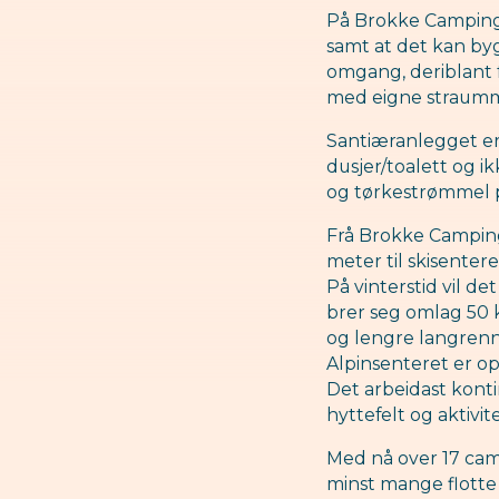
På Brokke Camping 
samt at det kan bygg
omgang, deriblant f
med eigne straumm
Santiæranlegget er 
dusjer/toalett og i
og tørkestrømmel p
Frå Brokke Camping
meter til skisentere
På vinterstid vil d
brer seg omlag 50 
og lengre langrenn
Alpinsenteret er op
Det arbeidast kont
hyttefelt og aktivit
Med nå over 17 camp
minst mange flotte 