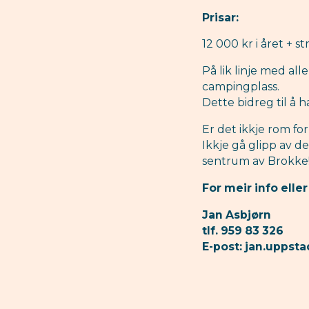
Prisar:
12 000 kr i året + 
På lik linje med all
campingplass.
Dette bidreg til å 
Er det ikkje rom fo
Ikkje gå glipp av d
sentrum av Brokke
For meir info eller
Jan Asbjørn
tlf. 959 83 326
E-post: jan.upps