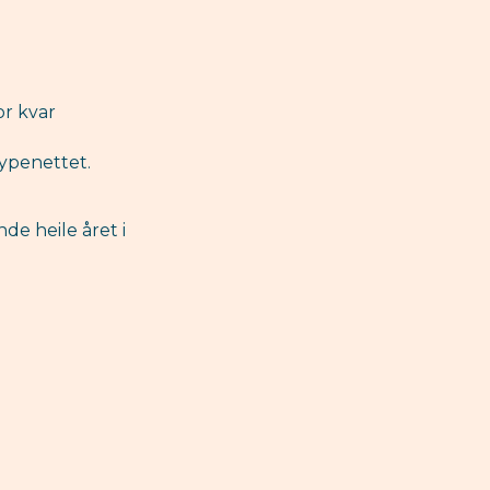
or kvar
øypenettet.
de heile året i