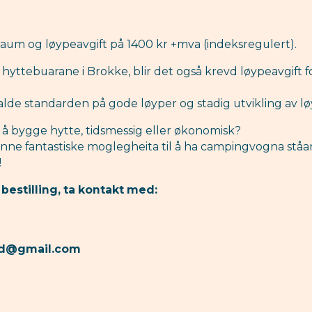
straum og løypeavgift på 1400 kr +mva (indeksregulert).
e hyttebuarane i Brokke, blir det også krevd løypeavgift f
halde standarden på gode løyper og stadig utvikling av l
r å bygge hytte, tidsmessig eller økonomisk?
enne fantastiske moglegheita til å ha campingvogna ståan
!
 bestilling, ta kontakt med:
tad@gmail.com