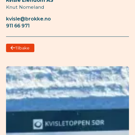
Kvisle Eiendom AS
Knut Nomeland
kvisle@brokke.no
911 66 971
Tilbake