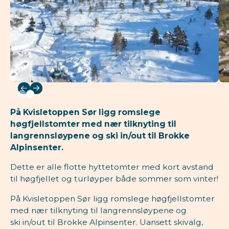
På Kvisletoppen Sør ligg romslege
høgfjellstomter med nær tilknyting til
langrennsløypene og ski in/out til Brokke
Alpinsenter.
Dette er alle flotte hyttetomter med kort avstand
til høgfjellet og turløyper både sommer som vinter!
På Kvisletoppen Sør ligg romslege høgfjellstomter
med nær tilknyting til langrennsløypene og
ski in/out til Brokke Alpinsenter. Uansett skivalg,