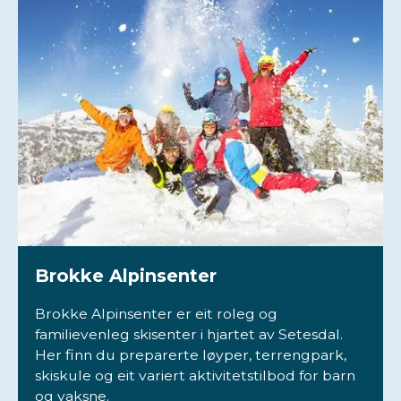
Brokke Alpinsenter
Brokke Alpinsenter er eit roleg og
familievenleg skisenter i hjartet av Setesdal.
Her finn du preparerte løyper, terrengpark,
skiskule og eit variert aktivitetstilbod for barn
og vaksne.