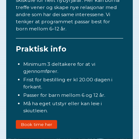
skiskule for heilt nybyrjarar. Her kan borna
treffe vener og skape nye relasjonar med
andre som har dei same interessene. Vi
tenkjer at programmet passar best for
born mellom 6–12 år.
Praktisk info
Minimum 3 deltakere for at vi
gjennomfører.
Frist for bestilling er kl 20.00 dagen i
forkant.
Passer for barn mellom 6 og 12 år.
Må ha eget utstyr eller kan leie i
skiutleien.
Book time her