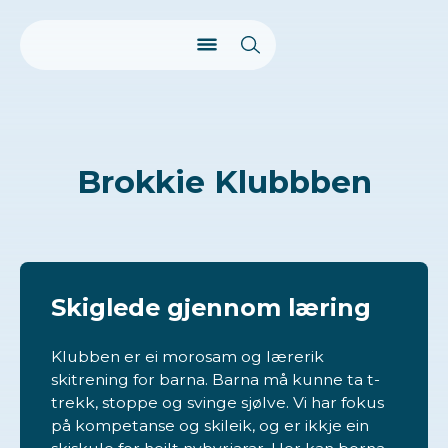
Brokkie Klubbben
Skiglede gjennom læring
Klubben er ei morosam og lærerik
skitrening for barna. Barna må kunne ta t-
trekk, stoppe og svinge sjølve. Vi har fokus
på kompetanse og skileik, og er ikkje ein