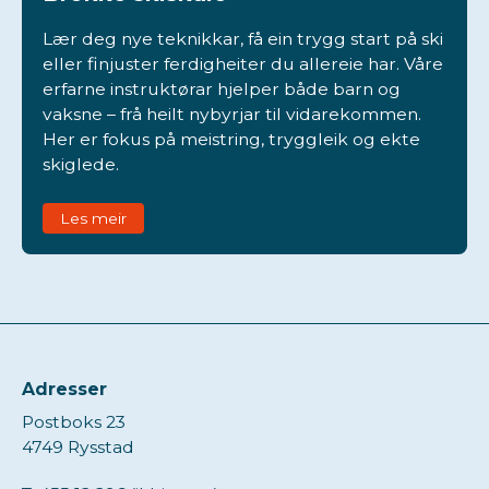
Lær deg nye teknikkar, få ein trygg start på ski
eller finjuster ferdigheiter du allereie har. Våre
erfarne instruktørar hjelper både barn og
vaksne – frå heilt nybyrjar til vidarekommen.
Her er fokus på meistring, tryggleik og ekte
skiglede.
Les meir
Adresser
Postboks 23
4749 Rysstad